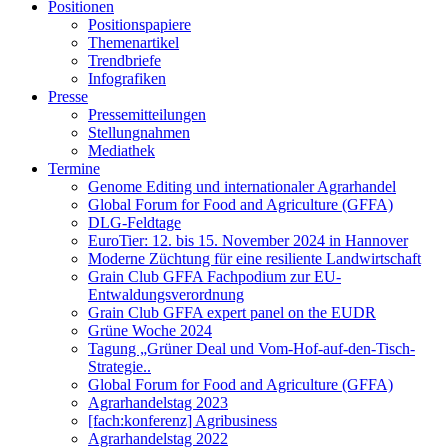
Positionen
Positionspapiere
Themenartikel
Trendbriefe
Infografiken
Presse
Pressemitteilungen
Stellungnahmen
Mediathek
Termine
Genome Editing und internationaler Agrarhandel
Global Forum for Food and Agriculture (GFFA)
DLG-Feldtage
EuroTier: 12. bis 15. November 2024 in Hannover
Moderne Züchtung für eine resiliente Landwirtschaft
Grain Club GFFA Fachpodium zur EU-
Entwaldungsverordnung
Grain Club GFFA expert panel on the EUDR
Grüne Woche 2024
Tagung „Grüner Deal und Vom-Hof-auf-den-Tisch-
Strategie..
Global Forum for Food and Agriculture (GFFA)
Agrarhandelstag 2023
[fach:konferenz] Agribusiness
Agrarhandelstag 2022